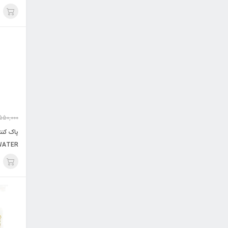
لیتر / VITOLA
550,000
پاک کنن
 WATER
حجم 225 میلی لیتر / VITOLA