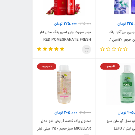
225,000
225,
تومان
225,000
تومان
وبری بیوآکوا پاک
تونر صورت وان اسپیرینگ مدل انار
کننده و آبرسان حجم 120میل /
RED POMEGRANATE FRESH
حجم ۱۵۰ میلی لیتر / ONE SPRING
ناموجود
ناموجود
205,000
205,
تومان
205,000
تومان
و مدل آبرسان سبز
محلول پاک کننده آرایش لفو مدل
MICELLAR سبز حجم 350 میلی لیتر