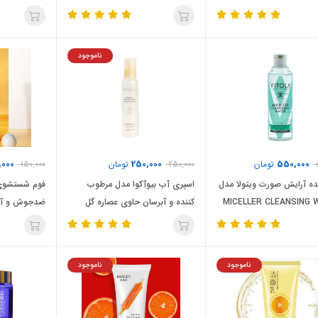
میلی لیتر / VITOLA
400 میلی لیتر / VITOLA
ناموجود
,000
250,000
550,000
تومان
250,000
تومان
150,000
ده آرایش صورت ویتولا مدل
اسپری آب بیوآکوا مدل مرطوب
فوم شستشوی 
MICELLER CLEANSING
کننده و آبرسان حاوی عصاره گل
ضدجوش و آکن
اسمانتوس حجم 150 میل /
۶۰ میل / IMAGES
BIOAQUA
ناموجود
ناموجود