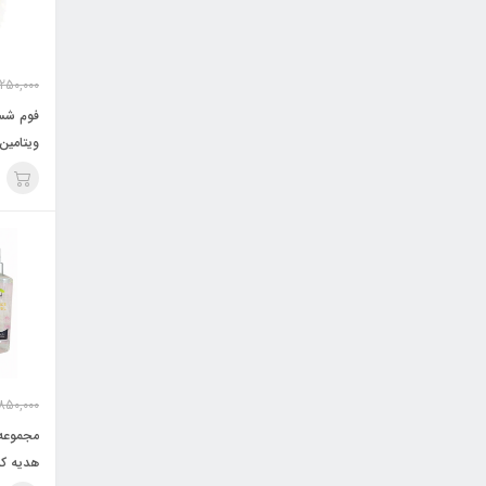
250,000
فوم شس
MAGES
850,000
مجموعه 
هدیه کد 104 /U