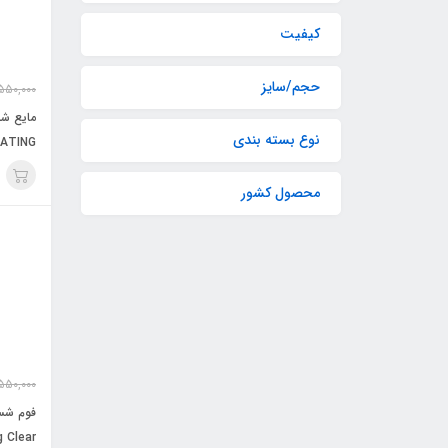
کیفیت
حجم/سایز
550,000
مایع ش
نوع بسته بندی
200 میلی لیتر / VITOLA
محصول کشور
550,000
فوم شس