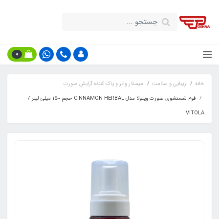
0
خانه
زیبایی و سلامت
میسلار واتر و پاک کننده آرایش صورت
فوم شستشوی صورت ویتولا مدل CINNAMON HERBAL حجم 150 میلی لیتر /
VITOLA