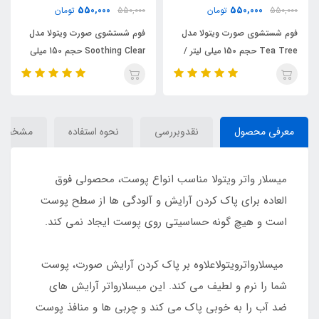
550,000
550,000
550,000
تومان
550,000
تومان
فوم شستشوی صورت ویتولا مدل
فوم شستشوی صورت ویتولا مدل
Tea Tree حجم 150 میلی لیتر /
Soothing Clear حجم 150 میلی
VITOLA
لیتر / VITOLA
معرفی محصول
نقدوبررسی
نحوه استفاده
مشخصا
میسلار واتر ویتولا مناسب انواع پوست، محصولی فوق
العاده برای پاک کردن آرایش و آلودگی ها از سطح پوست
است و هیچ گونه حساسیتی روی پوست ایجاد نمی کند.
میسلارواترویتولاعلاوه بر پاک کردن آرایش صورت، پوست
شما را نرم و لطیف می کند. این میسلارواتر آرایش های
ضد آب را به خوبی پاک می کند و چربی ها و منافذ پوست