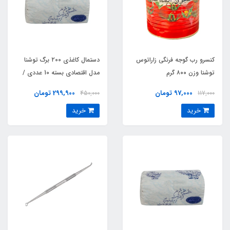
کنسرو رب گوجه فرنگی زاراتوس
دستمال کاغذی ۲00 برگ توشنا
توشنا وزن ۸۰۰ گرم
مدل اقتصادی بسته 10 عددی /
TOSHNA
97,000 تومان
299,900 تومان
450,000
117,000
خرید
خرید