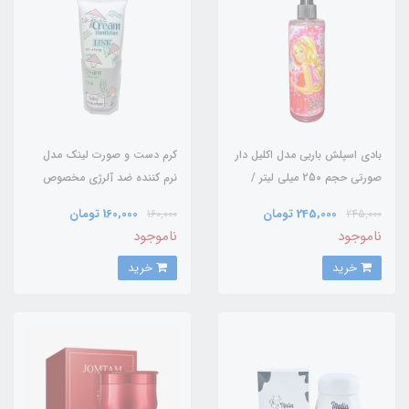
بادی اسپلش باربی مدل اکلیل دار
کرم دست و صورت لینک مدل
صورتی حجم 250 میلی لیتر /
نرم کننده ضد آلرژی مخصوص
BARBIE
کودکان / link
245,000 تومان
160,000 تومان
160,000
245,000
ناموجود
ناموجود
خرید
خرید