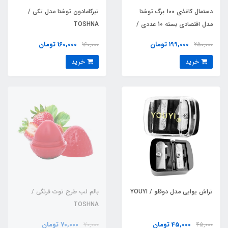
دستمال کاغذی 100 برگ توشنا
تیرکامادون توشنا مدل تکی /
مدل اقتصادی بسته 10 عددی /
TOSHNA
TOSHNA
199,000 تومان
160,000 تومان
160,000
250,000
خرید
خرید
تراش یوایی مدل دوقلو / YOUYI
بالم لب طرح توت فرنگی /
TOSHNA
45,000 تومان
70,000 تومان
70,000
45,000