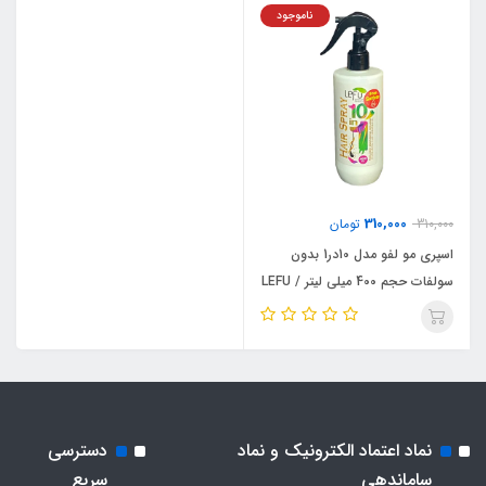
ناموجود
310,000
310,000
تومان
اسپری مو لفو مدل 10در1 بدون
سولفات حجم 400 میلی لیتر / LEFU
نماد اعتماد الکترونیک و نماد
دسترسی
ساماندهی
سریع