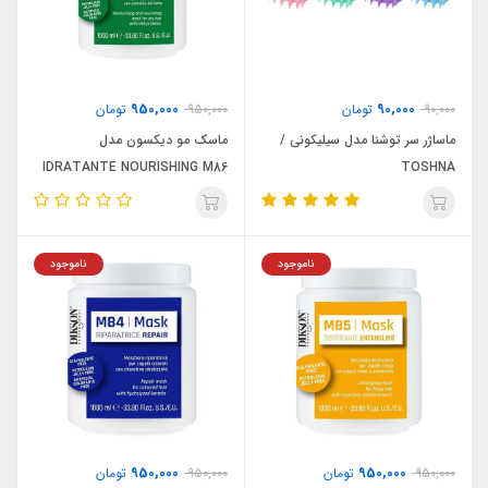
950,000
90,000
90,000
تومان
950,000
تومان
ماساژر سر توشنا مدل سیلیکونی /
ماسک مو دیکسون مدل
IDRATANTE NOURISHING M86
TOSHNA
حجم 1000 میلی لیتر / DIKSON
ناموجود
ناموجود
950,000
950,000
950,000
تومان
950,000
تومان