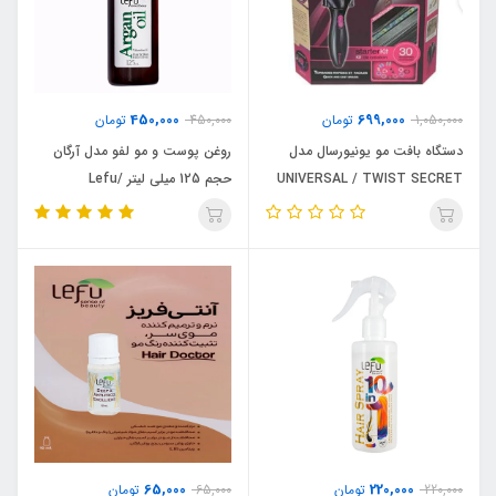
450,000
699,000
1,050,000
تومان
450,000
تومان
دستگاه بافت مو یونیورسال مدل
روغن پوست و مو لفو مدل آرگان
UNIVERSAL / TWIST SECRET
حجم 125 میلی لیتر /Lefu
65,000
220,000
220,000
تومان
65,000
تومان