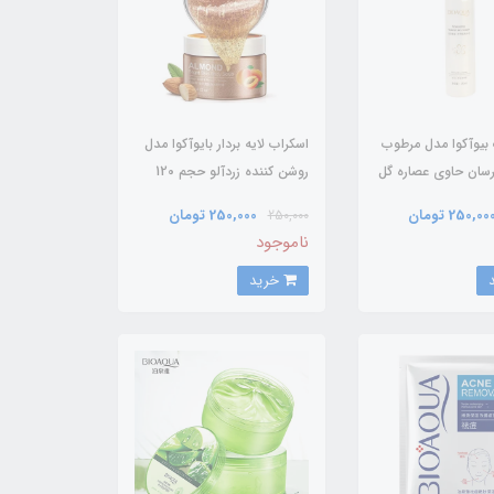
بیوآکوا مدل مرطوب
اسکراب لایه بردار بایوآکوا مدل
برسان حاوی عصاره گل
روشن کننده زردآلو حجم 120
اسمانتوس حجم 150 میل /
میلی لیتر / BIOAQUA
250,00 تومان
250,000 تومان
250,000
ناموجود
خرید