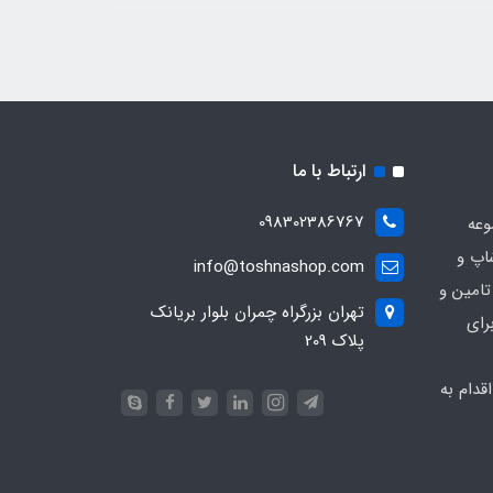
ارتباط با ما
098302386767
وعه
اپ و
info@toshnashop.com
تامین و
تهران بزرگراه چمران بلوار بریانک
رای
پلاک 209
دام به