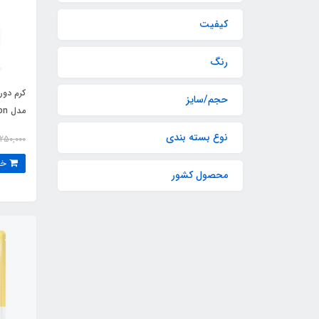
کیفیت
رنگ
کرم دور
حجم/سایز
لیتر / BIOAQUA
نوع بسته بندی
250,000
خرید
محصول کشور