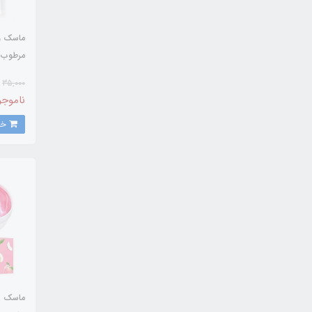
ماسک ور
OAQUA
35,000
ناموجو
خرید
ماسک زی