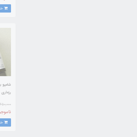
خرید
شامپو ب
OAQUA
450,000
ناموجو
خرید