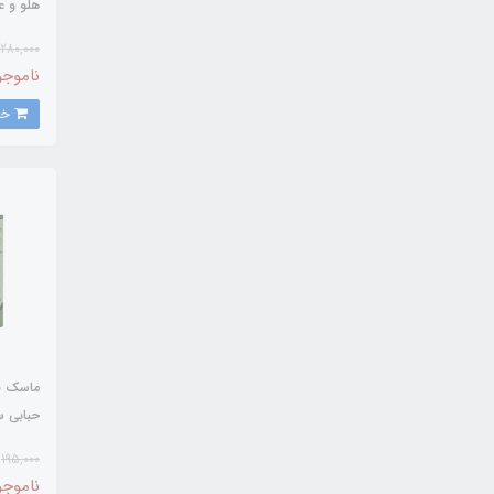
OAQUA
280,000
ناموجو
خرید
ماسک ص
حبابی س
OAQUA
195,000
ناموجو