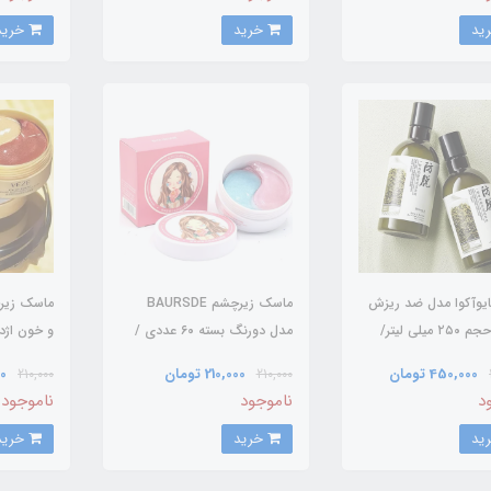
خرید
خرید
ایوآکوا مدل ضد ریزش
ماسک زیرچشم BAURSDE
ماسک زیرچ
رزماری حجم ۲۵۰ میلی لیتر/
مدل دورنگ بسته ۶۰ عددی /
و خون اژده ه
BAURSDE
BI
450,000 تومان
210,000 تومان
000
210,000
210,000
د
ناموجود
ناموجود
خرید
خرید