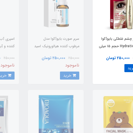
 چشم غلطکی بایوآکوا
سرم صورت بایوآکوا مدل
اسپری آب 
مدل Hydration حجم ۱۵ میلی
مرطوب کننده هیالورونیک اسید
کننده و آ
30میل / BIOAQUA
250,000 تومان
250,000 تومان
0
250,000
250,000
BIOAQUA
ناموجود
ناموجود
خرید
خرید