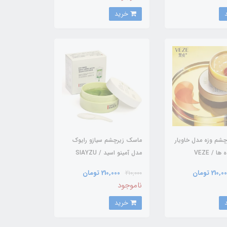
خرید
شم وزه مدل خاویار
ماسک زیرچشم سیازو رایوک
ا / VEZE
مدل آمینو اسید / SIAYZU
RAIOCEU
210, تومان
210,000 تومان
210,000
ناموجود
خرید