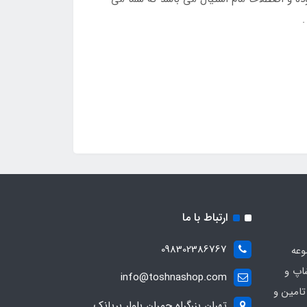
.
ارتباط با ما
098302386767
وعه
اپ و
info@toshnashop.com
تامین و
تهران بزرگراه چمران بلوار بریانک