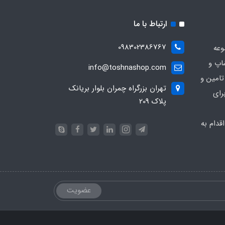
ارتباط با ما
098302386767
وعه
اپ و
info@toshnashop.com
تامین و
تهران بزرگراه چمران بلوار بریانک
رای
پلاک 209
دام به
عضویت