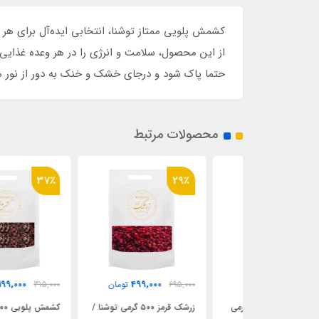
از این محصول، سلامت و انرژی را در هر وعده غذایی 
حتما پاک شود و درجای خشک و خنک به دور از نور م
محصولات مرتبط
37٪
29٪
199,000
499,000
499
تومان
695,000
تومان
315,000
تومان
لیمو عمانی درشت ۵۰۰ گرمی
زرشک قرمز ۵۰۰ گرمی توشنا /
کشمش پلویی ۲۰۰ گرمی