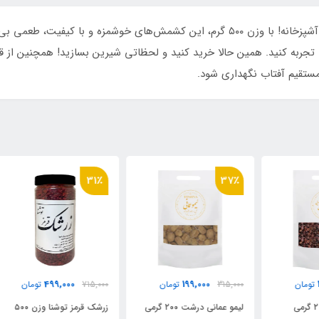
کشمش پلویی ممتاز توشنا، انتخابی ایده‌آل برای هر آشپزخانه! با وزن ۵۰۰ گرم، این کشمش
تجربه کنید. همین حالا خرید کنید و لحظاتی شیرین بسازید! همچنین از قوط
ستقیم آفتاب نگهداری شود.
٪
31٪
37٪
499,000
199,000
315,000
تومان
715,000
تومان
000
لیمو عمانی درشت ۲۰۰ گرمی
زرشک قرمز توشنا وزن ۵۰۰