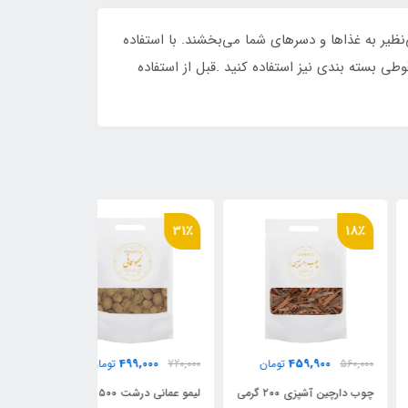
‌های خوشمزه و با کیفیت، طعمی بی‌نظیر به غذاها و دسرهای شما می‌بخشند. با استفاده
ی بسته بندی نیز استفاده کنید .قبل از استفاده
29٪
31٪
18
99,000
499,000
459,900
560,
تومان
720,000
تومان
695,000
چوب دارچین آشپزی ۲۰۰ گرمی
لیمو عمانی درشت ۵۰۰ گرمی
زر