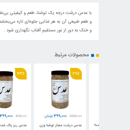
و طعم طبیعی آن به هر غذایی جلوه‌ای تازه می‌بخشد.
و خنک به دور از نور مستقیم آفتاب نگهداری شود .
محصولات مرتبط
23٪
29٪
399,000
399,000
399,
تومان
555,000
تومان
515,000
تومان
لوبیا قرمز ممتاز توشنا وزن ۹۰۰
عدس درشت ممتاز توشنا وزن
عدس ریز پاک شده ممتاز