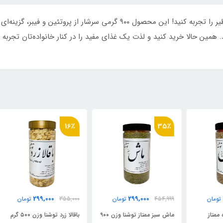
با عدس درشت درجه یک توشنا، طعم و کیفیتی بی‌نظیر را تجربه کنید! این محصو
 همین حالا خرید کنید و لذت یک غذای مفید را در کنار خانواده‌تان تجربه
٪
16٪
35٪
299,000
299,000
454,999
تومان
355,000
تومان
000
ماش سبز ممتاز توشنا وزن ۹۰۰
باقالا زرد توشنا وزن ۵۰۰ گرم
دال