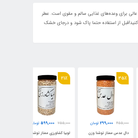
ل ۹۰۰ گرمی سرشار از پروتئین و فیبر، گزینه‌ای عالی برای وعده‌های غذایی سالم و مقوی است. عطر
 کنید!قبل از استفاده حتما پاک شود و درجای خشک
20٪
21٪
35
9,000
599,000
299,000
455,
تومان
755,000
تومان
555,000
 عدس ممتاز توشنا وزن
لوبیا کشاورزی ممتاز توشنا وزن
لوبیا چشم بلبلی م