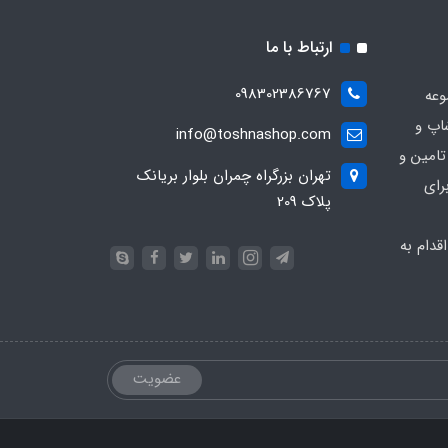
ارتباط با ما
098302386767
وعه
اپ و
info@toshnashop.com
تامین و
تهران بزرگراه چمران بلوار بریانک
رای
پلاک 209
دام به
عضویت