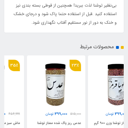
بی‌نظیر توشنا لذت ببرید! همچنین از قوطی بسته بندی نیز
استفاده کنید .قبل از استفاده حتما پاک شود و درجای خشک
و خنک به دور از نور مستقیم آفتاب نگهداری شود.
محصولات مرتبط
35٪
23٪
299,000
399,000
515,000
تومان
454,999
تومان
عدس ریز پاک شده ممتاز توشنا
ماش سبز ممتاز توشنا وزن ۹۰۰ گرم