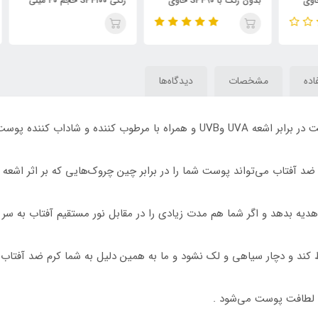
بدون رنگ با SPF90 حاوی
رنگی SPF۱۰۰ حجم ۴۰ میلی
یتر /
کلا‌ژن حجم 75 میلی لیتر /
لیتر / BIODERMA
TY
KISS BEAUTY
اده
مشخصات
دیدگاه‌ها
 می‌تواند پوست شما را در برابر چین چروک‌هایی که بر اثر اشعه مضر خورشیدUVA,UVB ب
یه بدهد و اگر شما هم مدت زیادی را در مقابل نور مستقیم آفتاب به سر 
 کند و دچار سیاهی و لک نشود و ما به همین دلیل به شما کرم ضد آفتاب 
 لطافت پوست می‌شود .