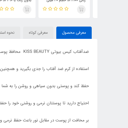
بدون رنگ با SPF90 حاوی
رنگی SPF۱۰۰ حجم ۴۰ میلی
بدون رنگ با SPF90 حاوی
کلا‌ژن حجم 75 میلی لیتر /
لیتر / BIODERMA
24kgold حجم 75 میلی ل
KISS BEAUTY
K
معرفی محصول
معرفی کوتاه
نحوه استف
ضدآفتاب کیس بیوتی KISS BEAUTY محافظ پوست در برابر اشعه UVA وUVB و همراه با مرطوب کننده و شاداب کننده پوست می باشد.
استفاده از کرم ضد آفتاب را جدی بگیرید و همچنین ضد آفتاب
حفظ کند و پوستی بدون سیاهی و روشن را به شما هد
احتیاج دارید تا پوستتان نرمی و روشنی خود را حفظ
بر محافت از پوست در مقابل نور باعث حفظ نرمی و