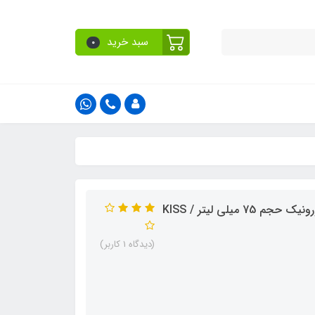
سبد خرید
0
کرم ضد آفتاب کیس بیوتی بدون رنگ با SPF90 حاوی هیالورونیک حجم 75 میلی لیتر / KISS
(دیدگاه 1 کاربر)