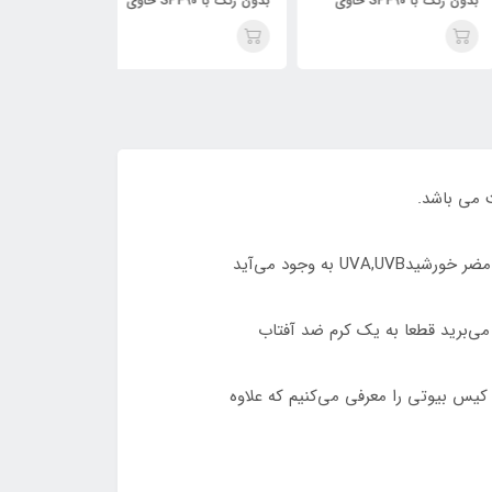
بدون رنگ با SPF90 حاوی
بدون رنگ با SPF90 حاوی
24kgold حجم 75 میلی لیتر /
کلا‌ژن حجم 75 میلی لیتر /
لیتر / BIODERMA
KISS BEAUTY
KISS BEAU
ه وجود می‌آید
می‌برید قطعا به یک کرم ضد آفتاب
کیس بیوتی را معرفی می‌کنیم که علاوه