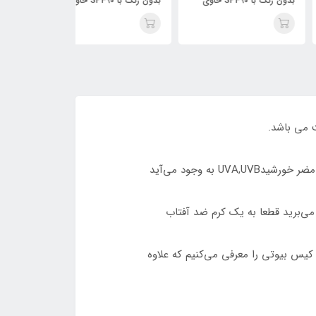
بدون رنگ با SPF90 حاوی
بدون رنگ با SPF90 حاوی
24kgold حجم 75 میلی لیتر /
هیالورونیک حجم 75 میلی لیتر
لیتر / BIODERMA
/ KISS BEAUTY
KISS BEAU
ه وجود می‌آید
می‌برید قطعا به یک کرم ضد آفتاب
کیس بیوتی را معرفی می‌کنیم که علاوه