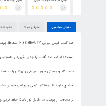
بدون رنگ با SPF90 حاوی
رنگی SPF۱۰۰ حجم ۴۰ میلی
بدون رنگ با SPF90 حاوی
هیالورونیک حجم 75 میلی لیتر
لیتر / BIODERMA
24kgold حجم 75 میلی ل
KISS BEAUTY
معرفی محصول
معرفی کوتاه
نحوه استف
ضدآفتاب کیس بیوتی KISS BEAUTY محافظ پوست در برابر اشعه UVA وUVB و همراه با مرطوب کننده و شاداب کننده پوست می باشد.
استفاده از کرم ضد آفتاب را جدی بگیرید و همچنین ضد آفتاب
حفظ کند و پوستی بدون سیاهی و روشن را به شما هد
احتیاج دارید تا پوستتان نرمی و روشنی خود را حفظ
بر محافت از پوست در مقابل نور باعث حفظ نرمی و