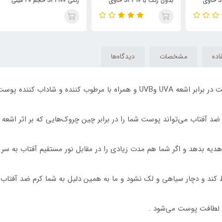
بدون رنگ با SPF90 حاوی
رنگی SPF۱۰۰ حجم ۴۰ میلی
یتر /
هیالورونیک حجم 75 میلی لیتر
لیتر / BIODERMA
TY
/ KISS BEAUTY
اده
مشخصات
دیدگاه‌ها
 می‌تواند پوست شما را در برابر چین چروک‌هایی که بر اثر اشعه مضر خورشیدUVA,UVB ب
یه بدهد و اگر شما هم مدت زیادی را در مقابل نور مستقیم آفتاب به سر 
 کند و دچار سیاهی و لک نشود و ما به همین دلیل به شما کرم ضد آفتاب 
 لطافت پوست می‌شود .