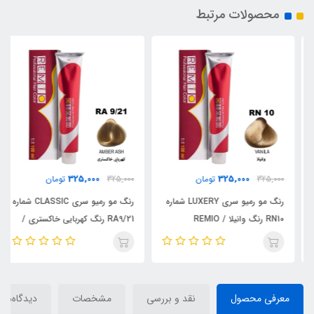
محصولات مرتبط
325,000
325,000
325,000
تومان
325,000
تومان
رنگ مو رمیو سری LUXERY شماره
رنگ مو رمیو سری CLASSIC شماره
RN10 رنگ وانیلا / REMIO
RA9/21 رنگ کهربایی خاکستری /
REMIO
معرفی محصول
نقد و بررسی
مشخصات
دیدگاه‌ها