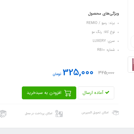
ویژگی‌های محصول
برند: رمیو / REMIO
نوع کالا: رنگ مو
سری: LUXERY
شماره: RB10
325,000
325,000
تومان
آماده ارسال
افزودن به سبدخرید
امکان تحویل اکسپرس
امکان پرداخت در محل