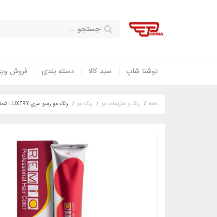
توشنا شاپ
سبد کالا
دسته بندی
فروش ویژ
خانه
رنگ و ملزومات مو
رنگ مو
رنگ مو رمیو سری LUXERY شماره RB10 رنگ بیسکویتی / REMIO