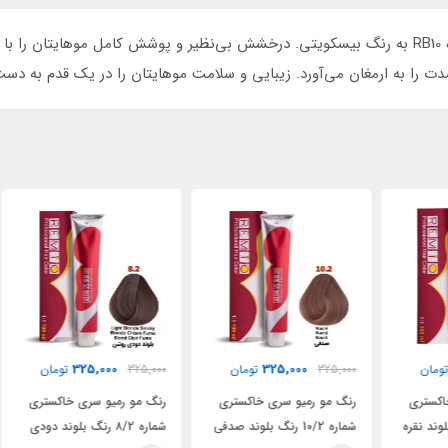
تجربه‌ای لوکس با رنگ مو رمیو سری LUXERY شماره RB10 به رنگ بیسکویتی. درخشش بی‌نظیر و پوشش
دت را به ارمغان می‌آورد. زیبایی و سلامت موهایتان را در یک قدم به دست
325,000
325,000
325,000
تومان
325,000
تومان
000
رنگ مو رمیو سری خاکستری
رنگ مو رمیو سری خاکستری
رنگ
ره
شماره 10/2 رنگ بلوند صدفی
شماره ۸/2 رنگ بلوند دودی