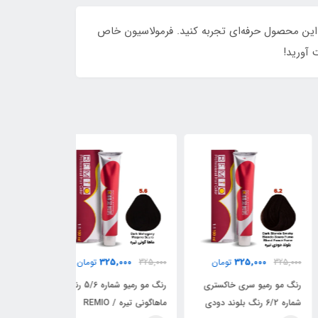
 کامل موهایتان را با این محصول حرفه‌ای تجربه کنید. فرمولاسیون خاص
 آورید!
25,000
325,000
325,000
325,
تومان
325,000
تومان
325,000
 مو رمیو سری خاکستری
رنگ مو رمیو شماره 5/6 رنگ
شماره 6/2 رنگ بلوند دودی
ماهاگونی تیره / REMIO
شماره ۱1.3