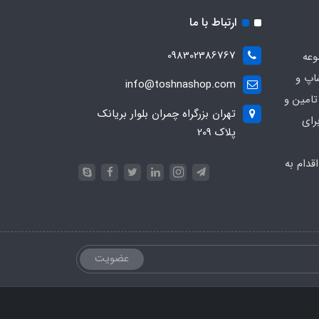
ارتباط با ما
098302386767
وعه
اپ و
info@toshnashop.com
تامین و
تهران بزرگراه چمران بلوار بریانک
رای
پلاک 209
دام به
عضویت