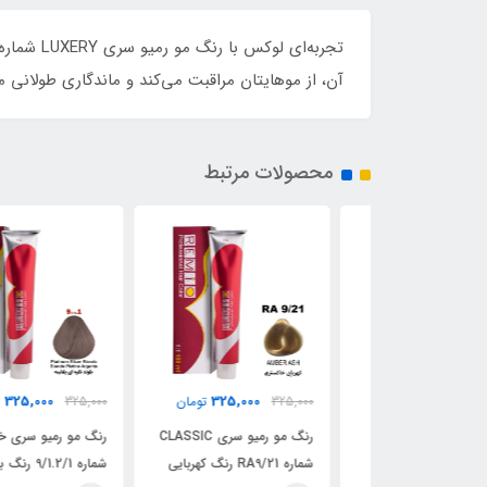
آن، از موهایتان مراقبت می‌کند و ماندگاری طولانی م
محصولات مرتبط
325,000
325,000
325,
تومان
325,000
تومان
325,000
تومان
رنگ مو رمیو سری LUXERY
رنگ مو رمیو سری CLASSIC
رنگ مو رمیو سری خاکستری
ه RN10 رنگ وانیلا /
شماره RA9/21 رنگ کهربایی
شماره 9/1.2/1 رنگ بلوند نق