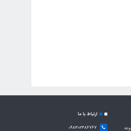
ارتباط با ما
098302386767
وعه