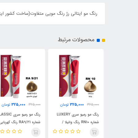
رنگ مو ایتالی رژ رنگ مویی متفاوت(ساخت کشور ایتالیا
محصولات مرتبط
325,000
325,000
325,
تومان
325,000
تومان
325,000
تومان
رنگ مو رمیو سری LUXERY
رنگ مو رمیو سری LUXERY
رنگ مو رمیو سری ASSIC
شماره R00.80 رنگ ناکرو /
شماره RN10 رنگ وانیلا /
شماره RA9/21 رنگ کهربایی
REMIO
خاکستری / REMIO