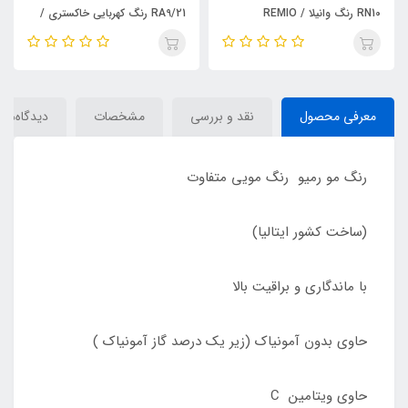
RN10 رنگ وانیلا / REMIO
RA9/21 رنگ کهربایی خاکستری /
REMIO
معرفی محصول
نقد و بررسی
مشخصات
دیدگاه‌ها
رنگ مو رمیو رنگ مویی متفاوت
(ساخت کشور ایتالیا)
با ماندگاری و براقیت بالا
حاوی بدون آمونیاک (زیر یک درصد گاز آمونیاک )
حاوی ویتامین C