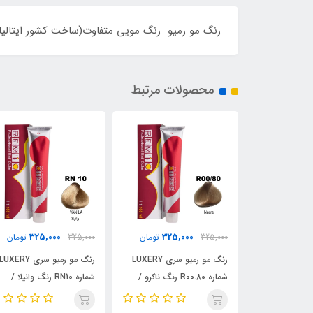
رنگ مو رمیو رنگ مویی متفاوت(ساخت کشور ایتالیا)با
محصولات مرتبط
325,000
325,000
325,
تومان
325,000
تومان
325,000
تومان
رنگ مو رمیو سری LUXERY
رنگ مو رمیو سری LUXERY
رنگ مو رمیو سری ASSIC
شماره R00.80 رنگ ناکرو /
شماره RN10 رنگ وانیلا /
شماره RA9/21 رنگ کهربایی
REMIO
خاکستری / REMIO