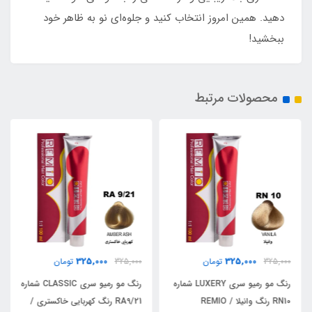
دهید. همین امروز انتخاب کنید و جلوه‌ای نو به ظاهر خود
ببخشید!
محصولات مرتبط
325,000
325,000
325,000
تومان
325,000
تومان
رنگ مو رمیو سری LUXERY شماره
رنگ مو رمیو سری CLASSIC شماره
RN10 رنگ وانیلا / REMIO
RA9/21 رنگ کهربایی خاکستری /