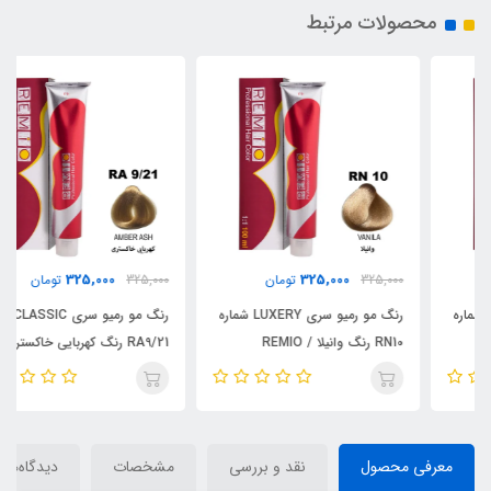
محصولات مرتبط
325,000
325,000
325,000
تومان
325,000
تومان
رنگ مو رمیو سری LUXERY شماره
رنگ مو رمیو سری CLASSIC شماره
RN10 رنگ وانیلا / REMIO
RA9/21 رنگ کهربایی خاکستری /
REMIO
معرفی محصول
نقد و بررسی
مشخصات
دیدگاه‌ها