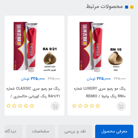
محصولات مرتبط
325,000
325,000
325,000
تومان
325,000
تومان
رنگ مو رمیو سری LUXERY شماره
رنگ مو رمیو سری CLASSIC شماره
RN10 رنگ وانیلا / REMIO
RA9/21 رنگ کهربایی خاکستری /
REMIO
معرفی محصول
نقد و بررسی
مشخصات
دیدگاه‌ها