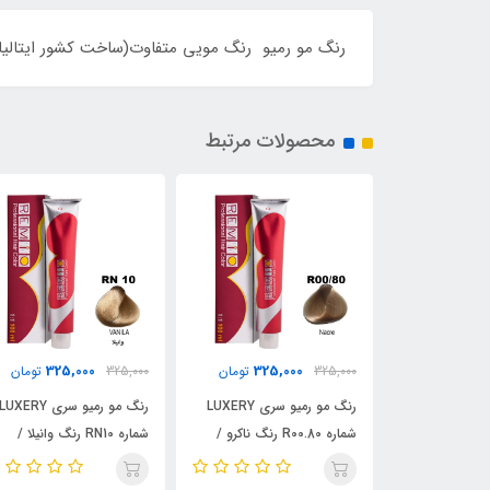
رنگ مو رمیو رنگ مویی متفاوت(ساخت کشور ایتالیا)با
محصولات مرتبط
325,000
325,000
325,
تومان
325,000
تومان
325,000
تومان
رنگ مو رمیو سری LUXERY
رنگ مو رمیو سری LUXERY
رنگ مو رمیو سری ASSIC
شماره R00.80 رنگ ناکرو /
شماره RN10 رنگ وانیلا /
شماره RA9/21 رنگ کهربایی
REMIO
خاکستری / REMIO