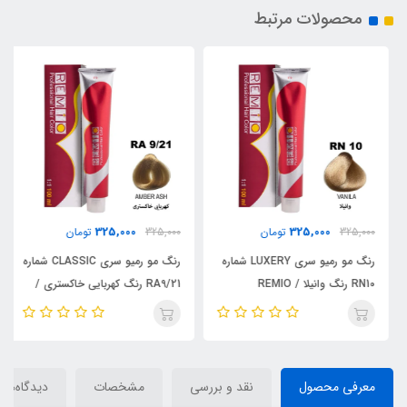
محصولات مرتبط
325,000
325,000
325,000
تومان
325,000
تومان
رنگ مو رمیو سری LUXERY شماره
رنگ مو رمیو سری CLASSIC شماره
RN10 رنگ وانیلا / REMIO
RA9/21 رنگ کهربایی خاکستری /
REMIO
معرفی محصول
نقد و بررسی
مشخصات
دیدگاه‌ها