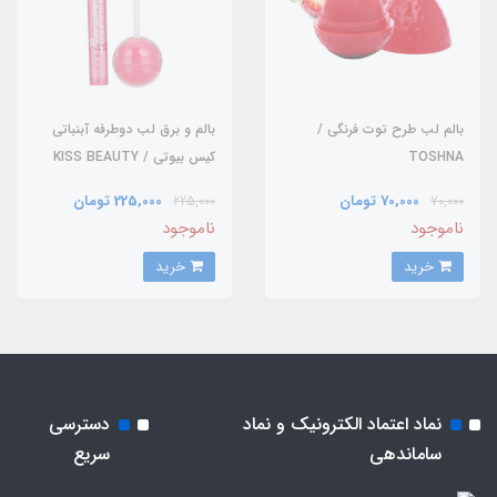
بالم لب طرح توت فرنگی /
بالم و برق لب دوطرفه آبنباتی
TOSHNA
کیس بیوتی / KISS BEAUTY
70,000 تومان
225,000 تومان
225,000
70,000
ناموجود
ناموجود
خرید
خرید
نماد اعتماد الکترونیک و نماد
دسترسی
ساماندهی
سریع