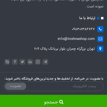
نموده است .
ارتباط با ما
098302386767
info@toshnashop.com
تهران بزرگراه چمران بلوار بریانک پلاک 209
با عضویت در خبرنامه، از تخفیف‌ها و جدیدترین‌های فروشگاه باخبر شوید:
عضویت
جستجو
ساخت فروشگاه توسط
سایت پرتال