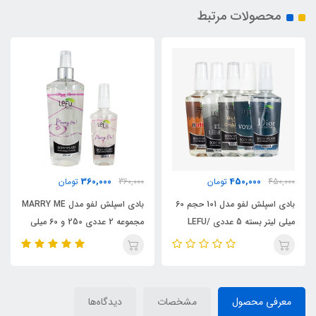
محصولات مرتبط
360,000
450,000
450,000
تومان
360,000
تومان
بادی اسپلش لفو مدل 101 حجم 60
بادی اسپلش لفو مدل MARRY ME
میلی لیتر بسته 5 عددی /LEFU
مجموعه 2 عددی 250 و 60 میلی
لیتر/ LEFU
معرفی محصول
مشخصات
دیدگاه‌ها