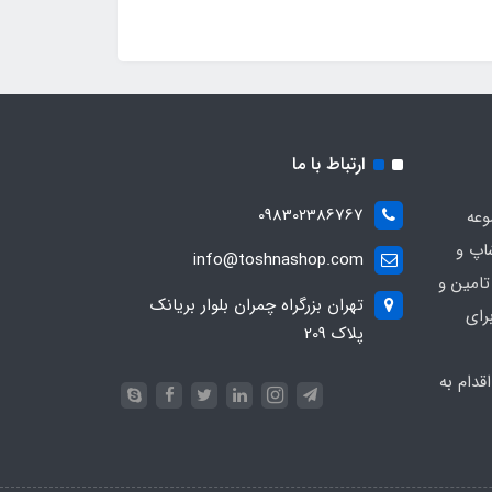
ارتباط با ما
098302386767
وعه
اپ و
info@toshnashop.com
تامین و
تهران بزرگراه چمران بلوار بریانک
رای
پلاک 209
دام به