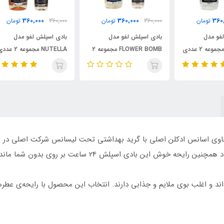
360,000
360,000
360,000
تومان
360,000
تومان
000
بادی اسپلش لفو مدل
بادی اسپلش لفو مدل
ه 2 عددی
FLOWER BOMB مجموعه 2
NUTELLA مجموعه 2 عددی
عددی 250 و 60 میلی لیتر/
250 و 60 میلی لیتر/ LEFU
EFU
LEFU
ری خوشبو کننده بدن لفو با رایحه EUPHORIA حاوی اسانس ادکلن اصلی با گرید بهداشتی تحت لیسانس ش
 ساعت بر روی بدون شما مانده و لکی بر لباس شما ایجاد نخواهد کرد.
ه‌اند و اغلب بوی ملایم و جذابی دارند. انتخاب این محصول با رایحه‌ی عط