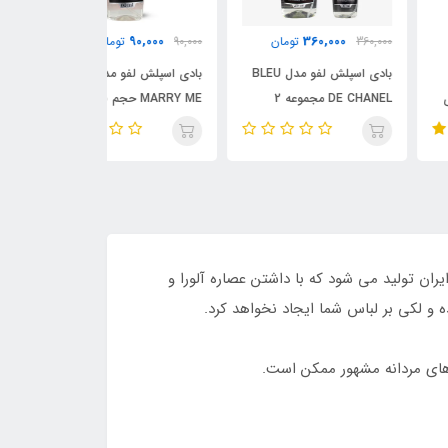
90,000
90,000
360,000
360,
تومان
90,000
تومان
90,000
ت
بادی اسپلش لفو مدل BLEU
بادی اسپلش لفو مدل
بادی اسپلش لفو
DE CHANEL مجموعه 2
MARRY ME حجم 60 میلی
عددی 250 و 60 میلی لیتر/
لیتر/ LEFU
LEFU
L
رکت اصلی در ایران تولید می شود که با داشتن عصاره آلورا و
رهای مردانه مشهور ممکن است.