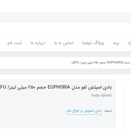
ه
برند
وبلاگ توشنا
تماس با ما
درباره ما
ثبت نام
یلی لیتر/ LEFU
بادی اسپلش لفو مدل EUPHORIA حجم 250 میلی لیتر/ LEFU
body splash
دسته :
بادی اسپلش و انواع مام