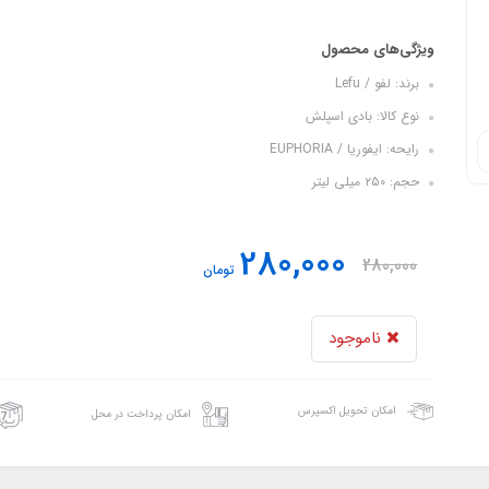
ویژگی‌های محصول
برند: لفو / Lefu
نوع کالا: بادی اسپلش
رایحه: ایفوریا / EUPHORIA
حجم: ۲۵۰ میلی لیتر
280,000
280,000
تومان
ناموجود
امکان تحویل اکسپرس
امکان پرداخت در محل