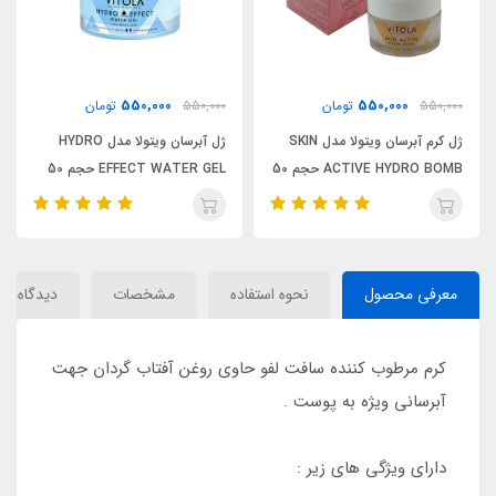
550,000
550,000
550,000
تومان
550,000
تومان
ژل کرم آبرسان ویتولا مدل SKIN
ژل آبرسان ویتولا مدل HYDRO
ACTIVE HYDRO BOMB حجم 50
EFFECT WATER GEL حجم 50
میلی لیتر / VITOLA
میلی لیتر / VITOLA
معرفی محصول
نحوه استفاده
مشخصات
دیدگاه‌ها
کرم مرطوب کننده سافت لفو حاوی روغن آفتاب گردان جهت
آبرسانی ویژه به پوست .
دارای ویژگی های زیر :