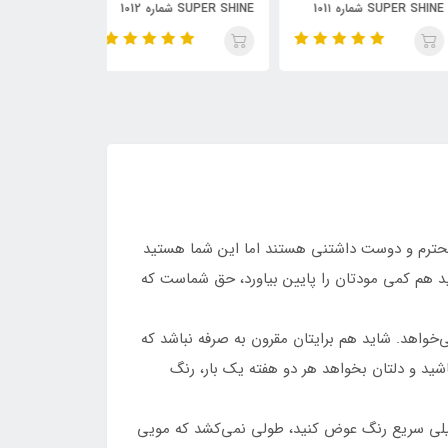
SUPER SHINE شماره 101۱
SUPER SHINE شماره 1012
یتر رنگ یاسی
حجم 30 میلی لیتر رنگ بنفش
حجم 30 میلی لیتر رنگ سبز
مات
د محترم و دوست داشتنی هستند اما این شما هستید
د هم کمی مودتان را پایین بیاورد، حق شماست که
‌خواهد. شاید هم برایتان مقرون به صرفه نباشد که
شید و دلتان بخواهد هر دو هفته یک بار، رنگ
خیلی سریع رنگ عوض کنید، طولی نمی‌کشد که مویی