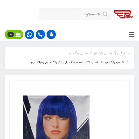
0
خانه
رنگ و ملزومات مو
شامپو رنگ مو
شامپو رنگ مو BU شماره B.۲۷ حجم 30 میلی لیتر رنگ یاسی فرانسوی