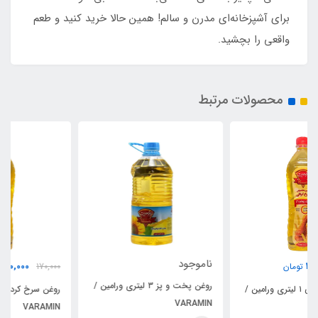
برای آشپزخانه‌ای مدرن و سالم! همین حالا خرید کنید و طعم
واقعی را بچشید.
محصولات مرتبط
ناموجود
170,000
170,000
تومان
روغن پخت و پز ۳ لیتری ورامین /
ن /
روغن سرخ کردنی ۱ لیتری ورامین /
VARAMIN
VARAMIN