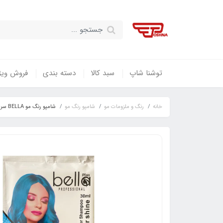
توشنا شاپ
سبد کالا
دسته بندی
فروش ویژ
خانه
رنگ و ملزومات مو
شامپو رنگ مو
شامپو رنگ مو BELLA سری SUPER SHINE شماره 1004 حجم 30 میلی لیتر رنگ آبی باربارا