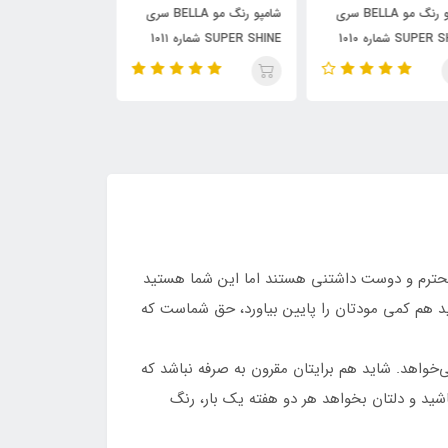
شامپو رنگ مو BELLA سری
شامپو رنگ مو BELLA سری
SUPER SHINE شماره 101۱
SUPER SHINE شماره 1012
یتر رنگ یاسی
حجم 30 میلی لیتر رنگ بنفش
حجم 30 میلی لیتر رنگ سبز
مات
د محترم و دوست داشتنی هستند اما این شما هستید
د هم کمی مودتان را پایین بیاورد، حق شماست که
‌خواهد. شاید هم برایتان مقرون به صرفه نباشد که
شید و دلتان بخواهد هر دو هفته یک بار، رنگ