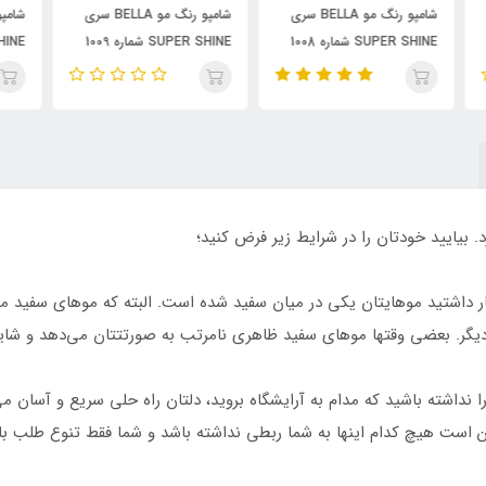
شامپو رنگ مو BELLA سری
شامپو رنگ مو BELLA سری
SUPER SHINE شماره 1009
SUPER SHINE شماره 1010
حجم 30 میلی لیتر رنگ
حجم 30 میلی لیتر رنگ صدفی
حجم 30 میلی ل
بلوبری
. بیایید خودتان را در شرایط زیر فرض کنید؛
نتظار داشتید موهایتان یکی در میان سفید شده است. البته که موهای سفی
دیگر. بعضی وقتها موهای سفید ظاهری نامرتب به صورتتتان می‌دهد و شای
نداشته باشید که مدام به آرایشگاه بروید، دلتان راه حلی سریع و آسان می
ن است هیچ کدام اینها به شما ربطی نداشته باشد و شما فقط تنوع طلب با