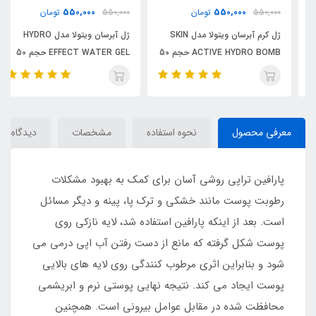
550,000
550,000
550,000
تومان
550,000
تومان
ژل کرم آبرسان ویتولا مدل SKIN
ژل آبرسان ویتولا مدل HYDRO
ACTIVE HYDRO BOMB حجم 50
EFFECT WATER GEL حجم 50
میلی لیتر / VITOLA
میلی لیتر / VITOLA
معرفی محصول
نحوه استفاده
مشخصات
دیدگاه‌ها
پارافین تراپی روشی آسان برای کمک به بهبود مشکلات
رطوبت پوست مانند خشکی و ترک پا، پینه و دیگر مسائل
است. بعد از اینکه پارافین استفاده شد، لایه نازکی روی
پوست شکل گرفته که مانع از دست رفتن آب اپی درمی می
شود و بنابراین اثری مرطوب کنندگی روی لایه های بالایی
پوست ایجاد می کند. نتیجه نهایی پوستی نرم و ابریشمی
محافظت شده در مقابل عوامل بیرونی است. همچنین