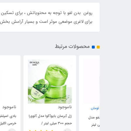
روغن بدن لفو با توجه به محتویاتش ، برای تسکین 
برای لاغری موضعی موثر است و بسیار آرامش بخش 
محصولات مرتبط
ناموجود
ناموجود
450
تومان
ژل آبرسان بایوآکوا مدل آلوورا
بادی اسپلش آنیلا مدل آدا
مو لفو مدل
حجم ۳۰۰ میلی لیتر /
خرسی اکلیل دار حجم 250
آرگان حجم 125 میلی لیتر
BIOAQUA
میلی لیتر / ANILA