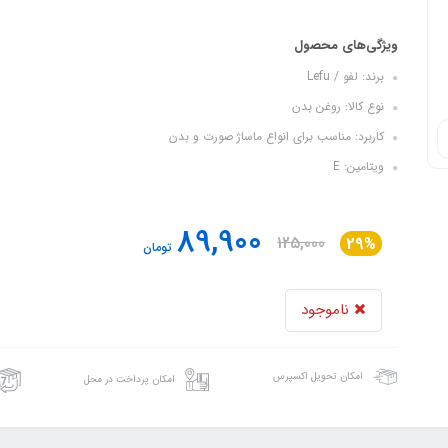
ویژگی‌های محصول
برند: لفو / Lefu
نوع کالا: روغن بدن
کاربرد: مناسب برای انواع ماساژ صورت و بدن
ویتامین: E
89,900
125,000
29%
تومان
ناموجود
امکان تحویل اکسپرس
امکان پرداخت در محل