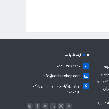
ارتباط با ما
098302386767
وعه
اپ و
info@toshnashop.com
تامین و
تهران بزرگراه چمران بلوار بریانک
رای
پلاک 209
دام به