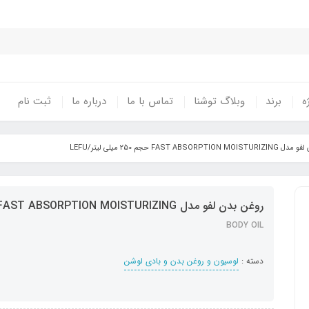
ه
برند
وبلاگ توشنا
تماس با ما
درباره ما
ثبت نام
FAST ABSORPTI حجم 250 میلی لیتر/LEFU
روغن بدن لفو مدل FAST ABSORPTION MOISTURIZING حجم 250 میلی لیتر/LEFU
BODY OIL
دسته :
لوسیون و روغن بدن و بادی لوشن