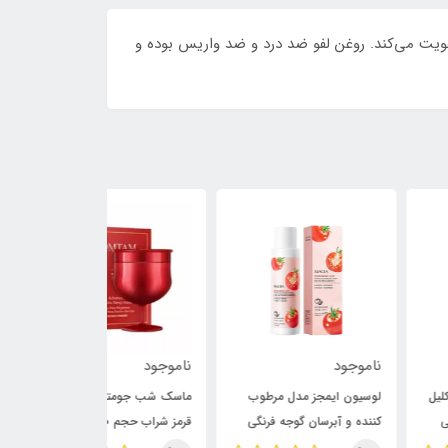
ویت می‌کند. روغن لفو ضد درد و ضد واریس بوده و
وجود
ناموجود
ناموجود
یون ایمجز مدل مرطوب
ماسک شب جومتام مدل انگور
لوسیون بدن بایو
ده و آبرسان گوجه فرنگی
قرمز شراب حجم ۱۵۰ میلی لیتر
لیتر / IMAGES
/ JOMTAM
/ BIOAQUA