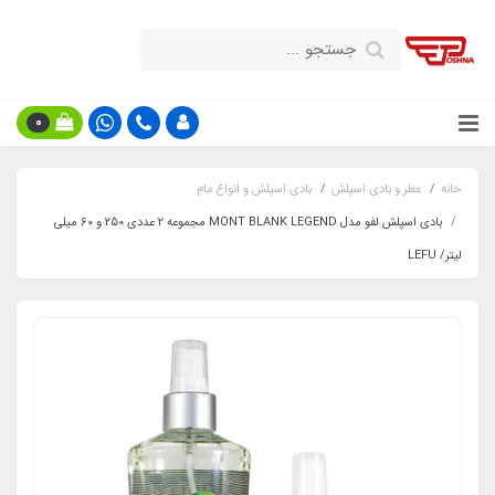
0
خانه
عطر و بادی اسپلش
بادی اسپلش و انواع مام
بادی اسپلش لفو مدل MONT BLANK LEGEND مجموعه 2 عددی 250 و 60 میلی
لیتر/ LEFU