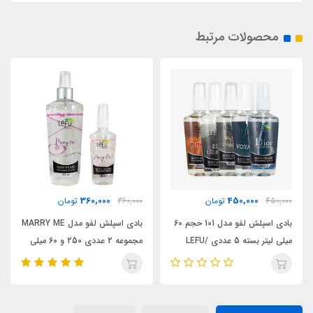
محصولات مرتبط
360,000
450,000
450,000
تومان
360,000
تومان
بادی اسپلش لفو مدل 101 حجم 60
بادی اسپلش لفو مدل MARRY ME
میلی لیتر بسته 5 عددی /LEFU
مجموعه 2 عددی 250 و 60 میلی
لیتر/ LEFU