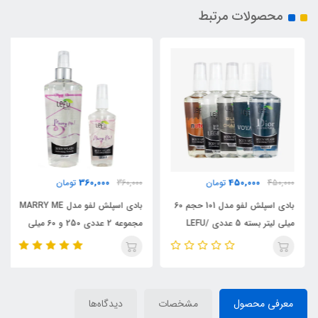
محصولات مرتبط
360,000
450,000
450,000
تومان
360,000
تومان
بادی اسپلش لفو مدل 101 حجم 60
بادی اسپلش لفو مدل MARRY ME
میلی لیتر بسته 5 عددی /LEFU
مجموعه 2 عددی 250 و 60 میلی
لیتر/ LEFU
معرفی محصول
مشخصات
دیدگاه‌ها