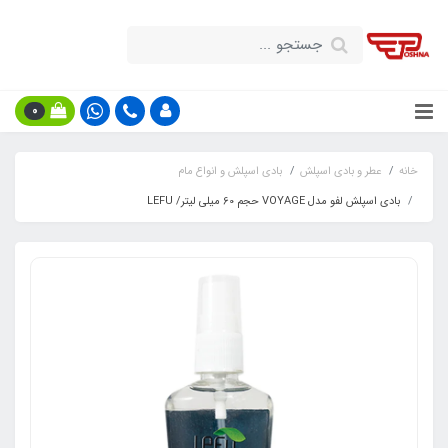
0
خانه
عطر و بادی اسپلش
بادی اسپلش و انواع مام
بادی اسپلش لفو مدل VOYAGE حجم 60 میلی لیتر/ LEFU