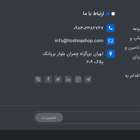
ارتباط با ما
098302386767
وعه
اپ و
info@toshnashop.com
تامین و
تهران بزرگراه چمران بلوار بریانک
رای
پلاک 209
دام به
عضویت